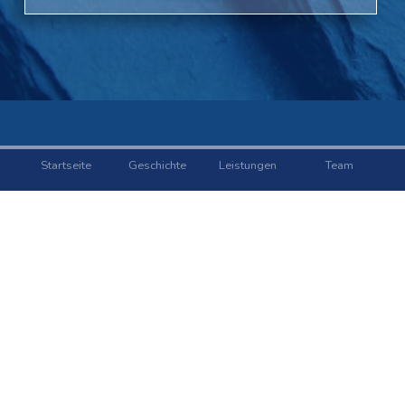
Startseite
Geschichte
Leistungen
Team
Ausbildung
Kontakt
Impressum
Datenschutz
Heil Bedachung und Gerüstbau GbR
Inhaber: Mario und Paul Heil
Handwerkskammer Chemnitz
Betriebsnummer: 0024959
Finanzamt Mittweida
Steuernummer: 222/155/09803
Mitglied: Innungsfachbetrieb der Dachdeckerinnung Chemnitz
Betriebssitz Burgstädt: