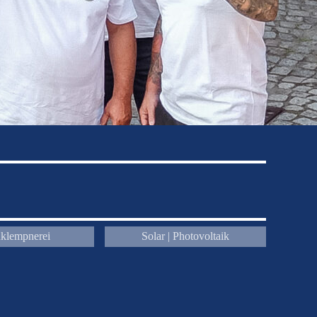
klempnerei
Solar | Photovoltaik