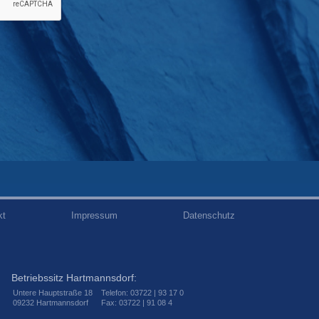
kt
Impressum
Datenschutz
Betriebssitz Hartmannsdorf:
Untere Hauptstraße 18
Telefon: 03722 | 93 17 0
09232 Hartmannsdorf
Fax: 03722 | 91 08 4