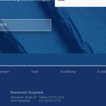
stungen
Team
Ausbildung
Konta
Betriebssitz Burgstädt:
Mohsdorfer Straße 30
Telefon: 03724 | 23 22
09217 Burgstädt
Fax: 03724 | 27 56